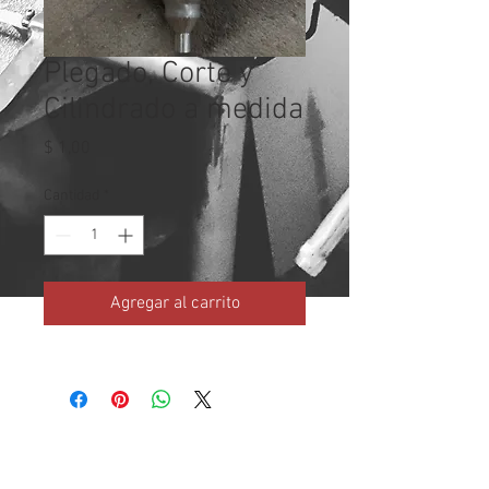
Plegado, Corte y
Cilindrado a medida
Precio
$ 1,00
Cantidad
*
Agregar al carrito